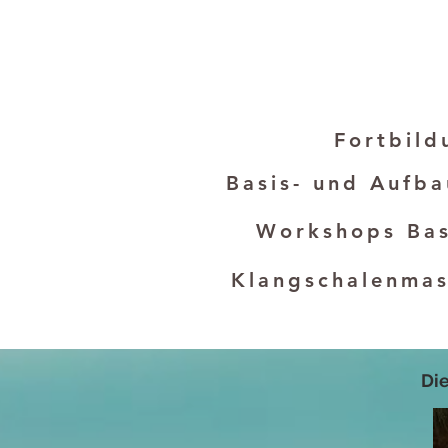
Fortbil
Basis- und Aufba
Workshops Basal
Klangschalen
Klangmedi
Di