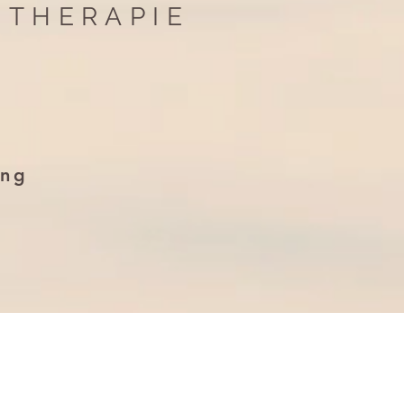
THERAPIE
ng