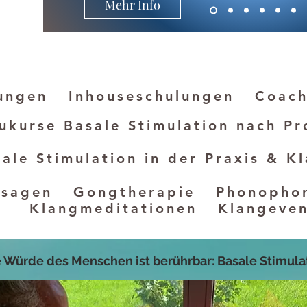
Mehr Info
dungen Inhouseschulungen Coach
ukurse Basal
e Stimulation nach Pr
e Stimulation in der Praxis & K
massagen Gongtherapie Phono
tationen Klangeven
e Würde des Menschen ist berührbar: Basale Stimula