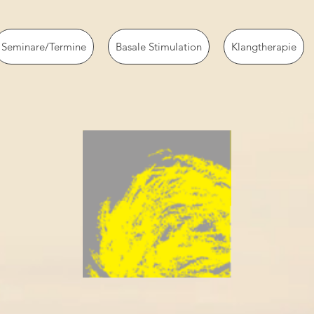
Seminare/Termine
Basale Stimulation
Klangtherapie