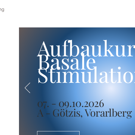
ng
Aufbaukur
Basale
Stimulati
07. - 09.10.2026
A - Götzis, Vorarlberg