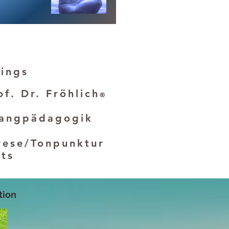
ings
of. Dr. Fröh
lich
®
langpädagogik
phorese/Tonpunktur
ts
tion