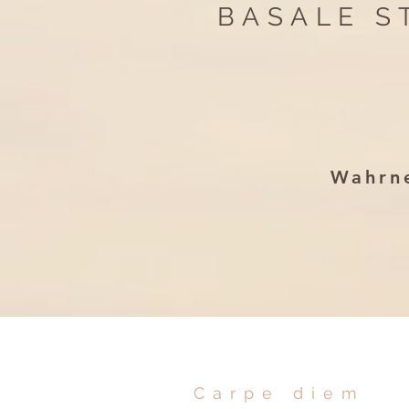
BASALE S
Wahrn
Carpe diem