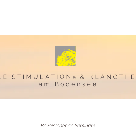
Seminare/Termine
Basale Stimulation
Klangtherapie
LE STIMULATION
& KLANGTHE
®
am Bodensee
Bevorstehende Seminare