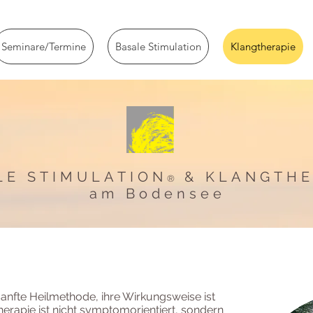
Seminare/Termine
Basale Stimulation
Klangtherapie
LE STIMULATION
& KLANGTHE
®
am Bodensee
sanfte Heilmethode, ihre Wirkungsweise ist
herapie ist nicht symptomorientiert, sondern