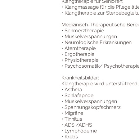
Klangtherapie für Senioren:
• Klangmassage für die Pflege äl
• Klangtherapie zur Sterbebegleit
Medizinisch-Therapeutische Berei
• Schmerztherapie
• Muskelverspannungen
• Neurologische Erkrankungen
• Atemtherapie
• Ergotherapie
• Physiotherapie
• Psychosomatik/ Psychotherapi
Krankheitsbilder:
Klangtherapie wird unterstützend 
• Asthma
• Schlafapnoe
• Muskelverspannungen
• Spannungskopfschmerz
• Migräne
• Tinnitus
• ADS /ADHS
• Lymphödeme
• Krebs