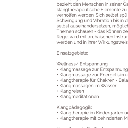
bezieht den Menschen in seiner Gan
klangtherapeutische Elemente zu
verholfen werden. Sich selbst spür
Schwingung und Vibration bis in di
selbst auseinandersetzen, möglic
Themen schauen - das können zent
Regel wird mit archaischen Instr
werden und in ihrer Wirkungswei
Einsatzgebiete:
Wellness/ Entspannung:
• Klangmassage zur Entspannung
• Klangmassage zur Energetisier
• Klangtherapie für Chakren - Bal
• Klangmassagen im Wasser
• Klangreisen
• Klangmeditationen
Klangpädagogik:
• Klangtherapie im Kindergarten u
• Klangtherapie mit behinderten 