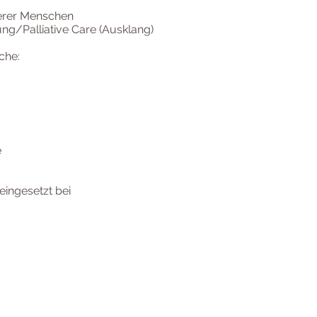
terer Menschen
ung/Palliative Care (Ausklang)
che:
e
eingesetzt bei