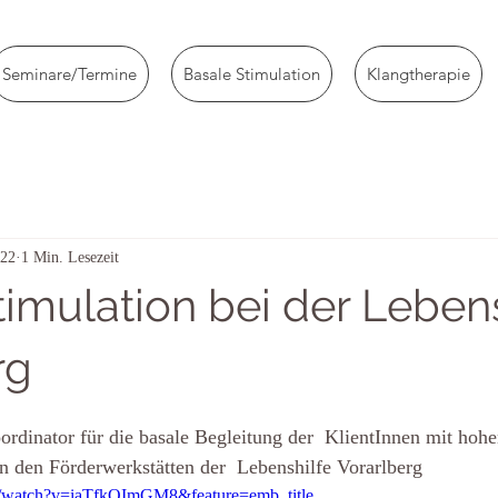
Seminare/Termine
Basale Stimulation
Klangtherapie
022
1 Min. Lesezeit
timulation bei der Lebens
rg
ordinator für die basale Begleitung der  KlientInnen mit hoh
n den Förderwerkstätten der  Lebenshilfe Vorarlberg
m/watch?v=iaTfkOImGM8&feature=emb_title