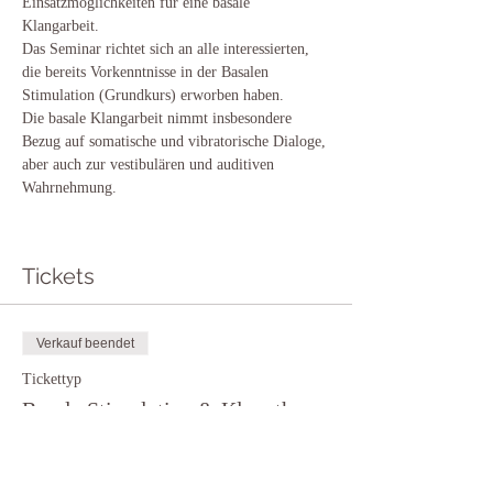
Einsatzmöglichkeiten für eine basale 
Klangarbeit.

Das Seminar richtet sich an alle interessierten, 
die bereits Vorkenntnisse in der Basalen 
Stimulation (Grundkurs) erworben haben.

Die basale Klangarbeit nimmt insbesondere 
Bezug auf somatische und vibratorische Dialoge, 
aber auch zur vestibulären und auditiven 
Wahrnehmung.

Tickets
Verkauf beendet
Tickettyp
Basale Stimulation & Klangther
Preis
220,00 €