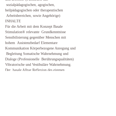
 sozialpädagogischen, agogischen, 
heilpädagogischen oder therapeutischen 
 Arbeitsbereichen, sowie Angehörige)
INHALTE
Für die Arbeit mit dem Konzept Basale 
Stimulation® relevante  Grundkenntnisse 
Sensibilisierung gegenüber Menschen mit 
hohem  Assistenzbedarf Elementare 
Kommunikation Körperbezogene Anregung und 
 Begleitung Somatische Wahrnehmung und 
Dialoge (Professionelle  Berührungsqualitäten) 
Vibratorische und Vestibuläre Wahrnehmung. 
Der  basale Alltag Reflexion des eigenen 
Handelns Die Inhalte werden in  Theorie und 
Praxis, d.h. mit Übungen zur Selbsterfahrung, 
erarbeitet.
Diese Veranstaltung teilen