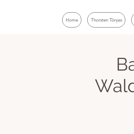
Home
Thorsten Tönjes
Ba
Wald