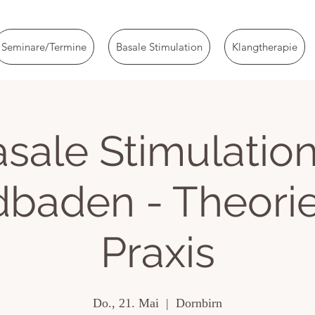
Seminare/Termine
Basale Stimulation
Klangtherapie
sale Stimulatio
baden - Theori
Praxis
Do., 21. Mai
  |  
Dornbirn