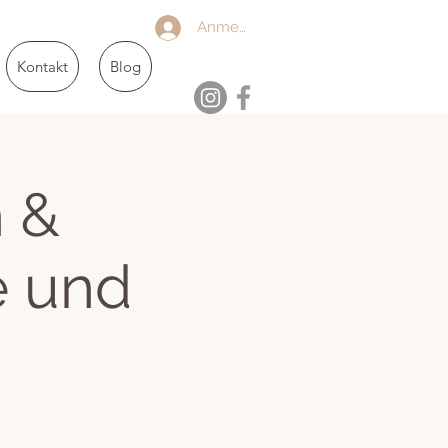
Anmelden
Kontakt
Blog
n &
e und