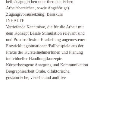
heilpädagogischen oder therapeutischen 
Arbeitsbereichen, sowie Angehörige) 
Zugangsvoraussetzung: Basiskurs
INHALTE
Vertiefende Kenntnisse, die für die Arbeit mit 
dem Konzept Basale Stimulation relevant sind 
und Praxisreflexion.Erarbeitung angemessener 
Entwicklungssituationen/Fallbeispiele aus der 
Praxis der KursteilnehmerInnen und Planung 
individueller Handlungskonzepte 
Körperbezogene Anregung und Kommunikation 
Biographiearbeit Orale, olfaktorische, 
gustatorische, visuelle und auditive 
Wahrnehmung/Dialoge (Fernsinne) Die Inhalte 
werden in Theorie und Praxis, d.h. mit Übungen 
zur Selbsterfahrung, erarbeitet.
Diese Veranstaltung teilen