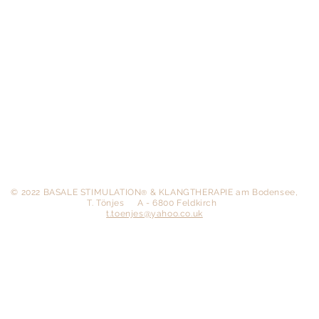
​© 2022 BASALE STIMULATION
& KLANGTHERAPIE am Bodensee,
®
T. Tönjes
A - 6800 Feldkirch
t.toenjes@yahoo.co.uk